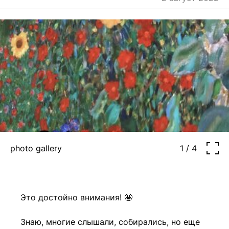
blog
+7 968 861 8801
ru
mn-tu, sa
11:00-21:00
fr, su
11:00-22:00
photo gallery
1 / 4
Это достойно внимания! 🤩
⠀
Знаю, многие слышали, собирались, но еще