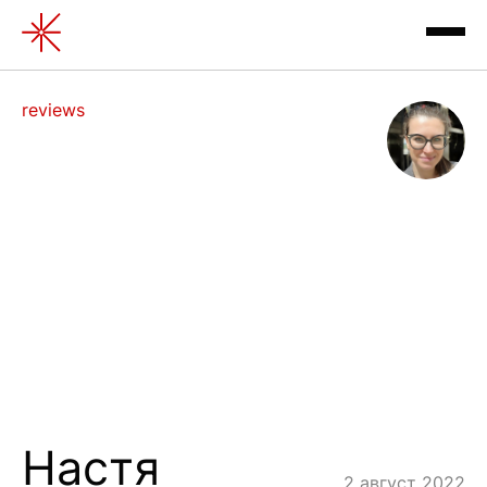
reviews
exhibitions
contacts
Настя
review
2 август 2022