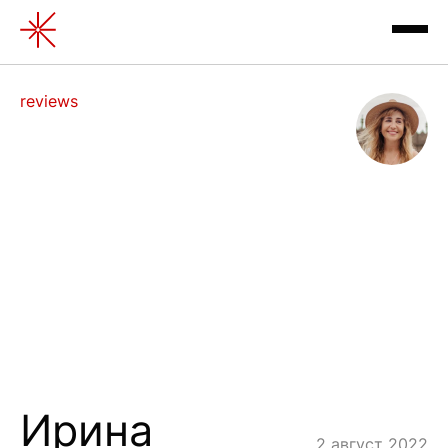
reviews
exhibitions
contacts
Ирина
review
2 август 2022