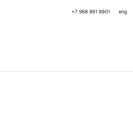
+7 968 861 8801
eng
ифрового искусства Artplay