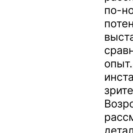
по-н
поте
выста
срав
опыт
инст
зрите
Возр
расс
детал