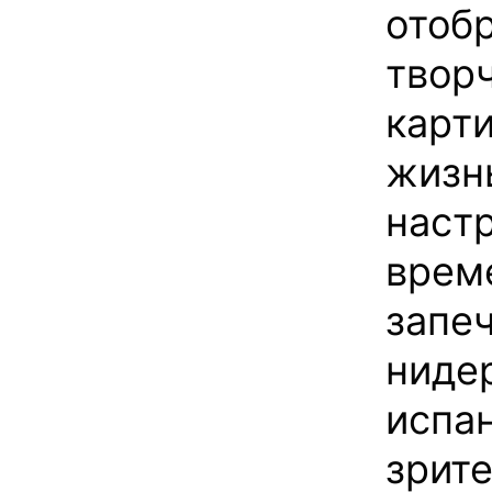
отоб
твор
карт
жизн
наст
време
запе
ниде
испан
зрит