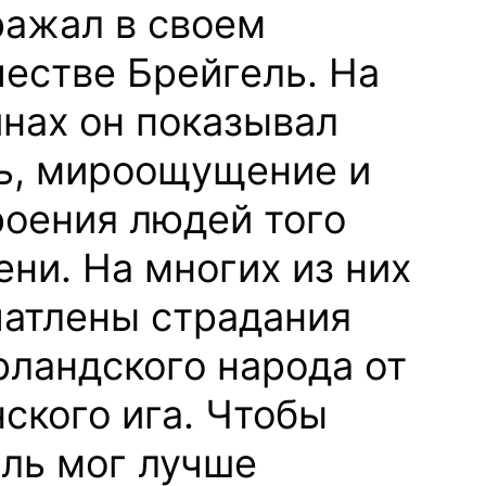
ражал в своем
честве Брейгель. На
инах он показывал
ь, мироощущение и
роения людей того
ни. На многих из них
чатлены страдания
рландского народа от
ского ига. Чтобы
ель мог лучше