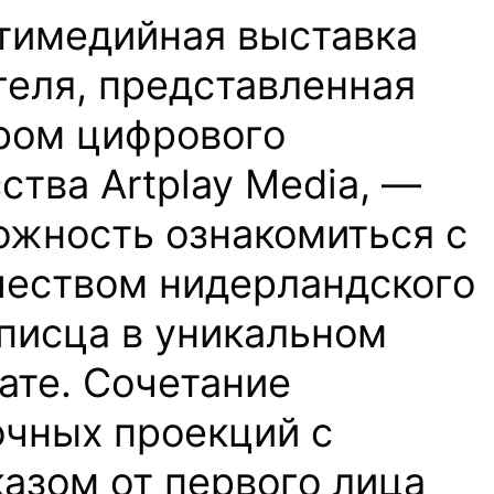
тимедийная выставка
геля, представленная
ром цифрового
ства Artplay Media, —
ожность ознакомиться с
чеством нидерландского
писца в уникальном
ате. Сочетание
очных проекций с
азом от первого лица