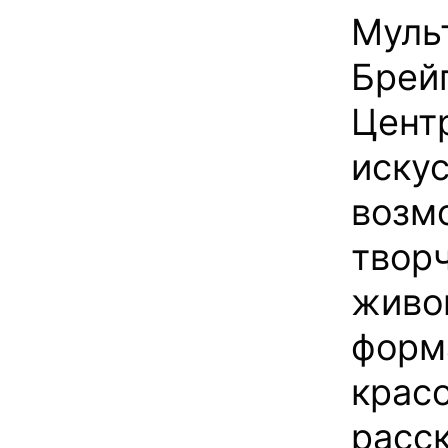
Муль
Брей
Цент
искус
возм
твор
живо
форм
крас
расск