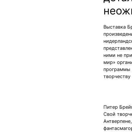
неож
Выставка Бр
произведен
нидерландск
представлен
ними не пр
мир» орган
программы 
творчеству 
Питер Брей
Свой творче
Антверпене
фантасмаго