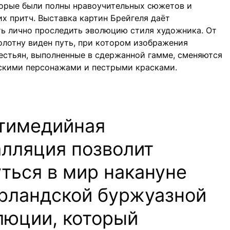
торые были полны нравоучительных сюжетов и
х притч. Выставка картин Брейгеля даёт
ь лично проследить эволюцию стиля художника. От
олотну виден путь, при котором изображения
естьян, выполненные в сдержанной гамме, сменяются
скими персонажами и пестрыми красками.
тимедийная
алляция позволит
ться в мир накануне
рландской буржуазной
люции, который