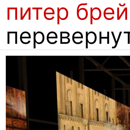
питер брей
переверну