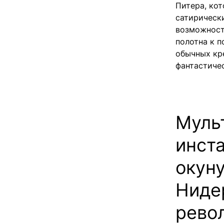
Питера, ко
сатирически
возможност
полотна к п
обычных кр
фантастиче
Муль
инст
окуну
Ниде
рево