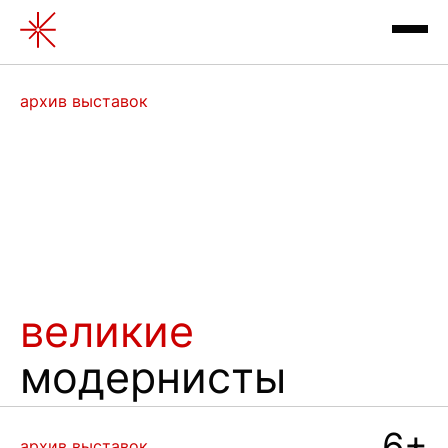
Выставка Великие модернис
архив выставок
архив выставок
великие
модернисты
контакты
отзывы
6+
архив выставок