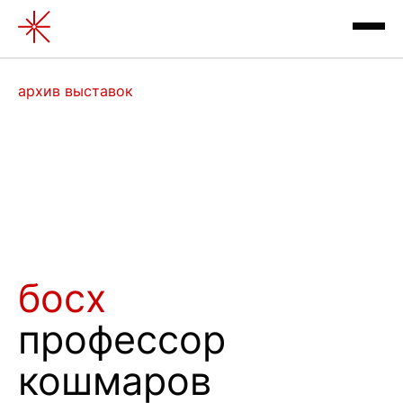
Босх. Профессор кошмаров |
архив выставок
архив выставок
босх
профессор
контакты
кошмаров
отзывы