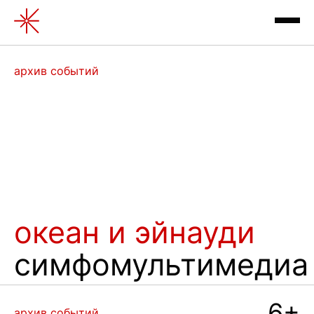
Океан и Эйнауди
архив событий
архив выставок
океан и эйнауди
симфомультимедиа
контакты
отзывы
6+
архив событий