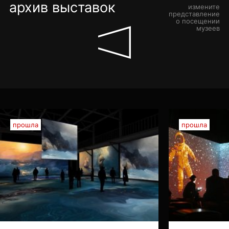
архив выставок
измените
представление
о посещении
музеев
прошла
прошла